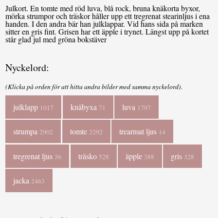
Julkort. En tomte med röd luva, blå rock, bruna knäkorta byxor,
mörka strumpor och träskor håller upp ett tregrenat stearinljus i ena
handen. I den andra bär han julklappar. Vid hans sida på marken
sitter en gris fint. Grisen har ett äpple i trynet. Längst upp på kortet
står glad jul med gröna bokstäver
Nyckelord:
(Klicka på orden för att hitta andra bilder med samma nyckelord).
julklapp
knäbyxa
luva
1017
71
1797
strumpa
tomte
trearmat ljus
2902
2292
14
tregrenat ljus
träsko
äpple
gris
36
528
388
328
jacka
2463