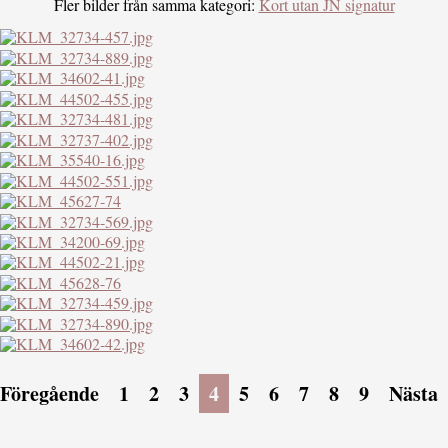
Fler bilder från samma kategori:
Kort utan JN signatur
Föregående
1
2
3
4
5
6
7
8
9
Nästa