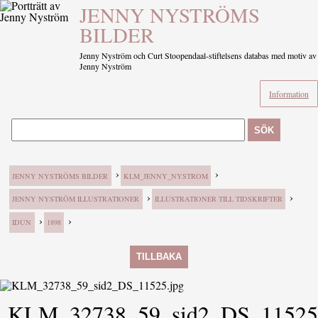
JENNY NYSTRÖMS
BILDER
Jenny Nyström och Curt Stoopendaal-stiftelsens databas med motiv av
Jenny Nyström
Information
SÖK
›
›
JENNY NYSTRÖMS BILDER
KLM_JENNY_NYSTROM
›
›
JENNY NYSTRÖM ILLUSTRATIONER
ILLUSTRATIONER TILL TIDSKRIFTER
›
›
IDUN
1898
TILLBAKA
KLM_32738_59_sid2_DS_11525