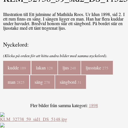
Illustration till Ett julminne af Mathilda Roos. Ur Idun 1898, sid 2. I
ett rum finns en säng. I sängen ligger en man. Han har flera kuddar
under huvudet. Bredvid honom står ett sängbord. På bordet står en
ljusstake med ett tänt tregrenat ljus.
Nyckelord:
(Klicka på orden för att hitta andra bilder med samma nyckelord).
kudde
lakan
ljus
ljusstake
189
128
248
275
man
säng
sängbord
2825
278
31
Fler bilder från samma kategori:
1898