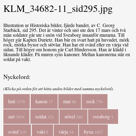
KLM_34682-11_sid295.jpg
Illustration ur Historiska bilder, fjärde bandet, av C. Georg
Starbäck, sid 295. Det är vinter och snö ute den 17 mars och två
män soldater går ute i snön vid Sveaborg innanför murarna. Till
höger går Kapten Durietz. Han bär en svart hatt på huvudet, mörk
rock, mörka byxor och stövlar. Han har ett svärd eller en värja vid
sidan. Till höger om honom går Carl Hindersson. Han är klädd i
liknande kläder. På muren syns kanoner. Mellan kanonerna står en
soldat på vakt.
Nyckelord:
(Klicka på orden för att hitta andra bilder med samma nyckelord).
hatt
kanon
mur
rock
1379
17
86
776
snö
soldat
stövel
sveaborg
3034
121
260
3
svärd
vakt
värja
byxa
215
8
34
1627