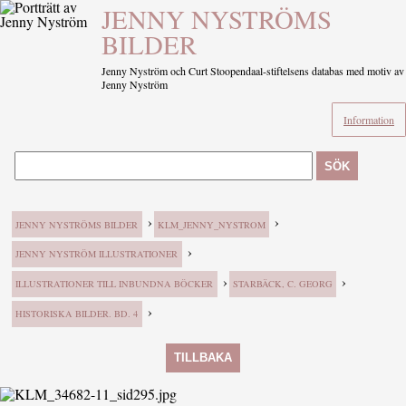
JENNY NYSTRÖMS
BILDER
Jenny Nyström och Curt Stoopendaal-stiftelsens databas med motiv av
Jenny Nyström
Information
SÖK
›
›
JENNY NYSTRÖMS BILDER
KLM_JENNY_NYSTROM
›
JENNY NYSTRÖM ILLUSTRATIONER
›
›
ILLUSTRATIONER TILL INBUNDNA BÖCKER
STARBÄCK, C. GEORG
›
HISTORISKA BILDER. BD. 4
TILLBAKA