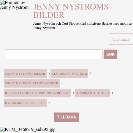
JENNY NYSTRÖMS
BILDER
Jenny Nyström och Curt Stoopendaal-stiftelsens databas med motiv av
Jenny Nyström
Information
SÖK
›
›
JENNY NYSTRÖMS BILDER
KLM_JENNY_NYSTROM
›
JENNY NYSTRÖM ILLUSTRATIONER
›
›
ILLUSTRATIONER TILL INBUNDNA BÖCKER
STARBÄCK, C. GEORG
›
HISTORISKA BILDER. BD. 2
TILLBAKA