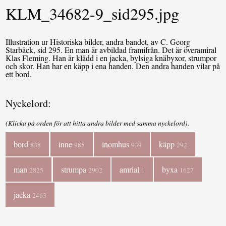
KLM_34682-9_sid295.jpg
Illustration ur Historiska bilder, andra bandet, av C. Georg
Starbäck, sid 295. En man är avbildad framifrån. Det är överamiral
Klas Fleming. Han är klädd i en jacka, bylsiga knäbyxor, strumpor
och skor. Han har en käpp i ena handen. Den andra handen vilar på
ett bord.
Nyckelord:
(Klicka på orden för att hitta andra bilder med samma nyckelord).
bord
inne
inomhus
käpp
838
985
939
292
man
strumpa
amrial
byxa
2825
2902
1
1627
jacka
2463