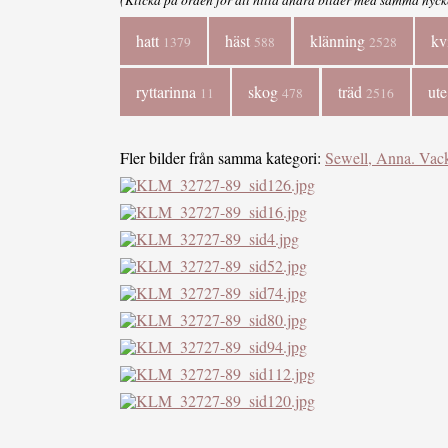
hatt
häst
klänning
kv
1379
588
2528
ryttarinna
skog
träd
ut
11
478
2516
Fler bilder från samma kategori:
Sewell, Anna. Vack