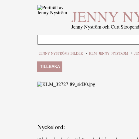
JENNY N
Jenny Nyström och Curt Stoopenda
›
›
JENNY NYSTRÖMS BILDER
KLM_JENNY_NYSTROM
JE
TILLBAKA
Nyckelord:
(Klicka på orden för att hitta andra bilder med samma nyck