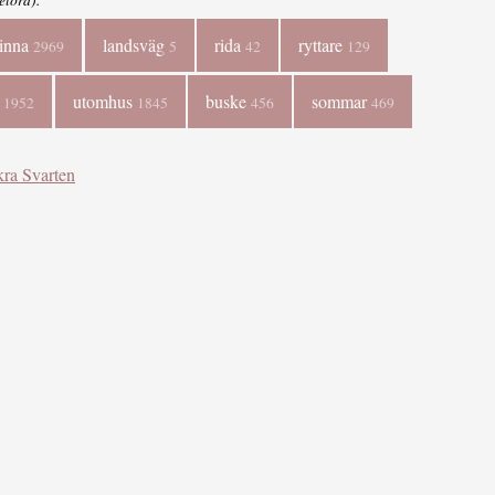
inna
landsväg
rida
ryttare
2969
5
42
129
e
utomhus
buske
sommar
1952
1845
456
469
ra Svarten