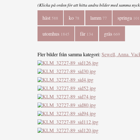
(Klicka på orden för att hitta andra bilder med samma nyck
häst
ko
lamm
springa
588
78
77
101
utomhus
får
gräs
1845
134
669
Fler bilder från samma kategori:
Sewell, Anna. Vack