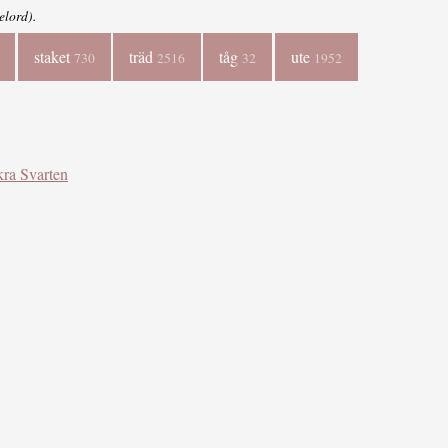
elord).
staket
träd
tåg
ute
730
2516
32
1952
ra Svarten