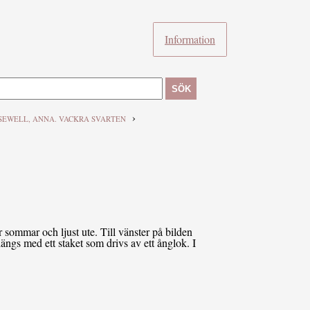
Information
SÖK
›
SEWELL, ANNA. VACKRA SVARTEN
r sommar och ljust ute. Till vänster på bilden
längs med ett staket som drivs av ett ånglok. I