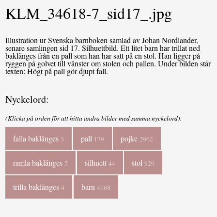
KLM_34618-7_sid17_.jpg
Illustration ur Svenska barnboken samlad av Johan Nordlander,
senare samlingen sid 17. Silhuettbild. Ett litet barn har trillat ned
baklänges från en pall som han har satt på en stol. Han ligger på
ryggen på golvet till vänster om stolen och pallen. Under bilden står
texten: Högt på pall gör djupt fall.
Nyckelord:
(Klicka på orden för att hitta andra bilder med samma nyckelord).
falla baklänges
pall
pojke
3
179
2962
ramla baklänges
silhuett
stol
5
44
929
trilla baklänges
barn
4
4168