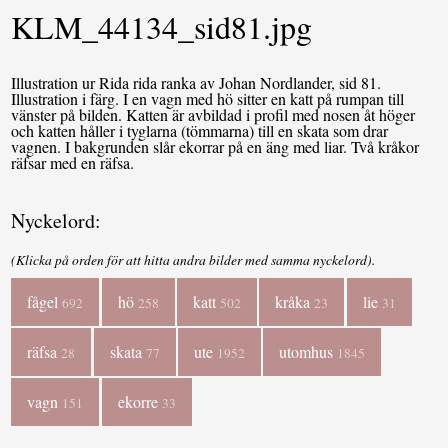
KLM_44134_sid81.jpg
Illustration ur Rida rida ranka av Johan Nordlander, sid 81.
Illustration i färg. I en vagn med hö sitter en katt på rumpan till
vänster på bilden. Katten är avbildad i profil med nosen åt höger
och katten håller i tyglarna (tömmarna) till en skata som drar
vagnen. I bakgrunden slår ekorrar på en äng med liar. Två kråkor
räfsar med en räfsa.
Nyckelord:
(Klicka på orden för att hitta andra bilder med samma nyckelord).
fågel
hö
katt
kråka
lie
692
258
502
23
31
räfsa
skata
ute
utomhus
28
77
1952
1845
vagn
ekorre
151
33