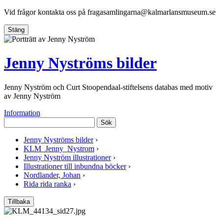
Vid frågor kontakta oss på
fragasamlingarna@kalmarlansmuseum.se
Stäng
Jenny Nyströms bilder
Jenny Nyström och Curt Stoopendaal-stiftelsens databas med motiv
av Jenny Nyström
Information
Sök
Jenny Nyströms bilder
›
KLM_Jenny_Nystrom
›
Jenny Nyström illustrationer
›
Illustrationer till inbundna böcker
›
Nordlander, Johan
›
Rida rida ranka
›
Tillbaka