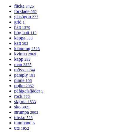
flicka
3425
förkläde
962
glasögon
277
grid
1
hatt
1379
hög hatt
112
kappa
538
katt
502
klänning
2528
kvinna
2969
käpp
292
man
2825
mössa
1744
paraply
191
pinne
106
pojke
2962
påfågelsfjäder
5
rock
776
skjorta
1533
sko
3021
strumpa
2902
träsko
528
tunnband
6
ute
1952