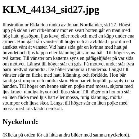
KLM_44134_sid27.jpg
Illustration ur Rida rida ranka av Johan Nordlander, sid 27. Högst
upp på sidan i ett cirkelmotiv mot en svart botten går en man med
hög hatt, glasögon, ljus kavaj eller rock och med en käpp under ena
armen. Han går från vänster till höger och är avbildad i profil med
ansiktet vänt åt vänster. Vid hans sida går en kvinna med hatt på
huvudet och ljus kappa eller klänning åt samma håll. Till höger syns
två katter. Till vänster om katterna syns en påfågelfjäder på var sida
om motivet. Längst till höger står en gris. På motivet under står fyra
barn bredvid varandra. De håller varandra i händerna. Längst till
vänster står en flicka med hatt, klänning, och förkläde. Hon bär
randiga strumpor och mörka skor. Hon har ett hopfällt paraply i ena
handen. Till höger om henne står en pojke med mössa, skjorta med
ljus krage, randiga byxor och ljusa skor. Till höger om honom står
en liten flicka med ljus hatt eller mössa, rutig klänning, mörka
strumpor och ljusa skor. Längst till höger står en liten pojke med
mössa med tofs klädd i en kolt.
Nyckelord:
(Klicka på orden för att hitta andra bilder med samma nyckelord).