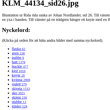
KLM_44134_sid26.jpg
Illustration ur Rida rida ranka av Johan Nordlander, sid 26. Till väns
en yxa i handen. Till vänster på en trädgren hänger ett knyte med en f
Nyckelord:
(Klicka på orden för att hitta andra bilder med samma nyckelord).
flaska
62
gren
238
gubbe
9
hatt
1379
huckle
477
kjol
1010
knyte
20
kvinna
2969
sjalett
579
skjorta
1533
sko
3021
skägg
230
stubbe
13
träsko
528