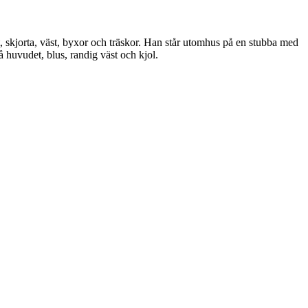
t, skjorta, väst, byxor och träskor. Han står utomhus på en stubba med
å huvudet, blus, randig väst och kjol.