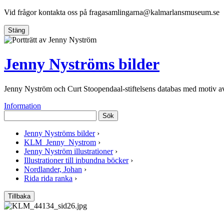
Vid frågor kontakta oss på
fragasamlingarna@kalmarlansmuseum.se
Stäng
Jenny Nyströms bilder
Jenny Nyström och Curt Stoopendaal-stiftelsens databas med motiv 
Information
Sök
Jenny Nyströms bilder
›
KLM_Jenny_Nystrom
›
Jenny Nyström illustrationer
›
Illustrationer till inbundna böcker
›
Nordlander, Johan
›
Rida rida ranka
›
Tillbaka