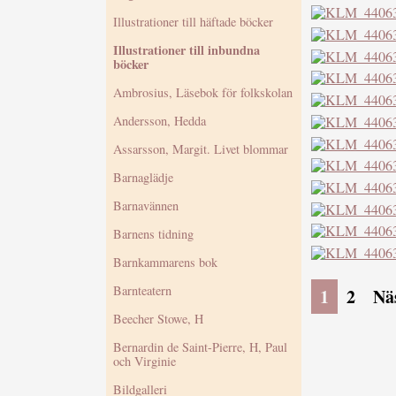
Illustrationer till häftade böcker
Illustrationer till inbundna
böcker
Ambrosius, Läsebok för folkskolan
Andersson, Hedda
Assarsson, Margit. Livet blommar
Barnaglädje
Barnavännen
Barnens tidning
Barnkammarens bok
Barnteatern
1
2
Nä
Beecher Stowe, H
Bernardin de Saint-Pierre, H, Paul
och Virginie
Bildgalleri