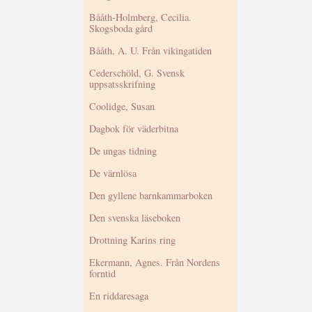
Bååth-Holmberg, Cecilia.
Skogsboda gård
Bååth, A. U. Från vikingatiden
Cederschöld, G. Svensk
uppsatsskrifning
Coolidge, Susan
Dagbok för väderbitna
De ungas tidning
De värnlösa
Den gyllene barnkammarboken
Den svenska läseboken
Drottning Karins ring
Ekermann, Agnes. Från Nordens
forntid
En riddaresaga