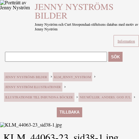
JENNY NYSTRÖMS
BILDER
Jenny Nyström och Curt Stoopendaal-stiftelsens databas med motiv av
Jenny Nyström
Information
SÖK
›
›
JENNY NYSTRÖMS BILDER
KLM_JENNY_NYSTROM
›
JENNY NYSTRÖM ILLUSTRATIONER
›
›
ILLUSTRATIONER TILL INBUNDNA BÖCKER
NEUMÜLLER, ANDERS. GOD JUL
TILLBAKA
KLM_44063-23_sid38-1.jpg