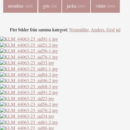
utomhus
gris
jacka
vinter
1845
328
2463
2969
Fler bilder från samma kategori:
Neumüller, Anders. God jul