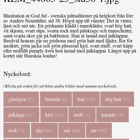
Illustration ur God Jul - svenska jultraditioner på helgkort från förr
av Anders Neumüller, sid 38. Högst upp till vänster. Det är vinter,
ljust och snö ute. En grishanne klädd i manskläder, svart hög hatt,
vit skjorta, svart slips, svarta rock med pälskrage och manschetter,
samt svarta skor går på bakbenen. Han är lastad med julklappar.
Bredvid honom går en grishona med grön hatt med fjäder, flor för
ansiktet, grön jacka och grön plisserad kjol, svart muff, svart käpp
eller nedfällt paraply även hon lastad med julklappar. Längst upp på
kortet står Hauskaa Joulua!
Nyckelord:
(Klicka på orden för att hitta andra bilder med samma nyckelord).
glasögon
handske
hatt
hög hatt
277
84
1379
112
julklapp
kjol
muff
paraply
1017
1010
115
191
rock
sko
snö
ute
776
3021
3034
1952