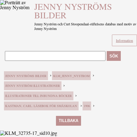
JENNY NYSTRÖMS
BILDER
Jenny Nyström och Curt Stoopendaal-stiftelsens databas med motiv av
Jenny Nyström
Information
SÖK
›
›
JENNY NYSTRÖMS BILDER
KLM_JENNY_NYSTROM
›
JENNY NYSTRÖM ILLUSTRATIONER
›
ILLUSTRATIONER TILL INBUNDNA BÖCKER
›
›
KASTMAN, CARL. LÄSEBOK FÖR SMÅSKOLAN
1906
TILLBAKA