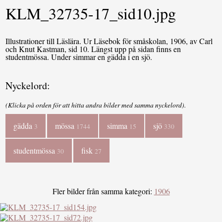
KLM_32735-17_sid10.jpg
Illustrationer till Läslära. Ur Läsebok för småskolan, 1906, av Carl
och Knut Kastman, sid 10. Längst upp på sidan finns en
studentmössa. Under simmar en gädda i en sjö.
Nyckelord:
(Klicka på orden för att hitta andra bilder med samma nyckelord).
gädda
mössa
simma
sjö
3
1744
15
330
studentmössa
fisk
30
27
Fler bilder från samma kategori:
1906