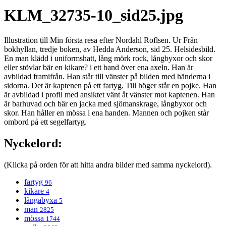
KLM_32735-10_sid25.jpg
Illustration till Min första resa efter Nordahl Roflsen. Ur Från
bokhyllan, tredje boken, av Hedda Anderson, sid 25. Helsidesbild.
En man klädd i uniformshatt, lång mörk rock, långbyxor och skor
eller stövlar bär en kikare? i ett band över ena axeln. Han är
avbildad framifrån. Han står till vänster på bilden med händerna i
sidorna. Det är kaptenen på ett fartyg. Till höger står en pojke. Han
är avbildad i profil med ansiktet vänt åt vänster mot kaptenen. Han
är barhuvad och bär en jacka med sjömanskrage, långbyxor och
skor. Han håller en mössa i ena handen. Mannen och pojken står
ombord på ett segelfartyg.
Nyckelord:
(Klicka på orden för att hitta andra bilder med samma nyckelord).
fartyg
96
kikare
4
långabyxa
5
man
2825
mössa
1744