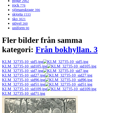
pojke
2962
rock
776
sjömanskrage
396
skjorta
1533
sko
3021
stövel
260
uniform
90
Fler bilder från samma
kategori:
Från bokhyllan. 3
KLM_32735-10_sid5.jpg
KLM_32735-10_sid105.jpg
KLM_32735-10_sid7.jpg
KLM_32735-10_sid27.jpg
KLM_32735-10_sid96.jpg
KLM_32735-10_sid51.jpg
KLM_32735-10_sid109.jpg
KLM_32735-10_sid71.jpg