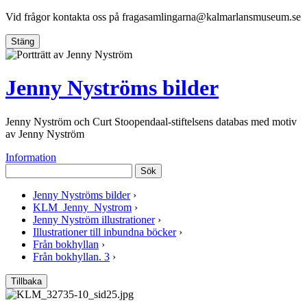
Vid frågor kontakta oss på
fragasamlingarna@kalmarlansmuseum.se
Stäng
Jenny Nyströms bilder
Jenny Nyström och Curt Stoopendaal-stiftelsens databas med motiv
av Jenny Nyström
Information
Sök
Jenny Nyströms bilder
›
KLM_Jenny_Nystrom
›
Jenny Nyström illustrationer
›
Illustrationer till inbundna böcker
›
Från bokhyllan
›
Från bokhyllan. 3
›
Tillbaka