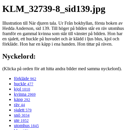
KLM_32739-8_sid139.jpg
Illustration till När djuren tala. Ur Från bokhyllan, första boken av
Hedda Anderson, sid 139. Till höger på bilden står en räv utomhus
framför en gammal kvinna som står till vänster på bilden. Hon har
en sjalett, ett huckle på huvudet och är klädd i ljus blus, kjol och
förkläde. Hon har en käpp i ena handen. Hon tittar på räven.
Nyckelord:
(Klicka på orden för att hitta andra bilder med samma nyckelord).
förkläde
962
huckle
477
kjol
1010
kvinna
2969
käpp
292
räv
44
sjalett
579
snö
3034
ute
1952
utomhus
1845