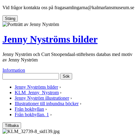
Vid frågor kontakta oss på
fragasamlingarna@kalmarlansmuseum.se
Stäng
Jenny Nyströms bilder
Jenny Nyström och Curt Stoopendaal-stiftelsens databas med motiv
av Jenny Nyström
Information
Sök
Jenny Nyströms bilder
›
KLM_Jenny_Nystrom
›
Jenny Nyström illustrationer
›
Illustrationer till inbundna böcker
›
Från bokhyllan
›
Från bokhyllan. 1
›
Tillbaka