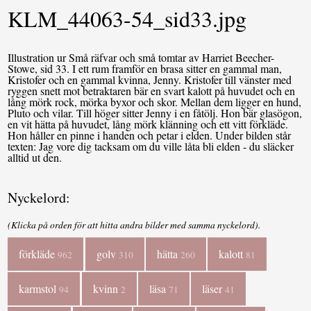
KLM_44063-54_sid33.jpg
Illustration ur Små räfvar och små tomtar av Harriet Beecher-
Stowe, sid 33. I ett rum framför en brasa sitter en gammal man,
Kristofer och en gammal kvinna, Jenny. Kristofer till vänster med
ryggen snett mot betraktaren bär en svart kalott på huvudet och en
lång mörk rock, mörka byxor och skor. Mellan dem ligger en hund,
Pluto och vilar. Till höger sitter Jenny i en fåtölj. Hon bär glasögon,
en vit hätta på huvudet, lång mörk klänning och ett vitt förkläde.
Hon håller en pinne i handen och petar i elden. Under bilden står
texten: Jag vore dig tacksam om du ville låta bli elden - du släcker
alltid ut den.
Nyckelord:
(Klicka på orden för att hitta andra bilder med samma nyckelord).
förkläde
golv
hätta
kalott
962
310
260
81
karmstol
kvinn
läsa
läser
94
2
71
41