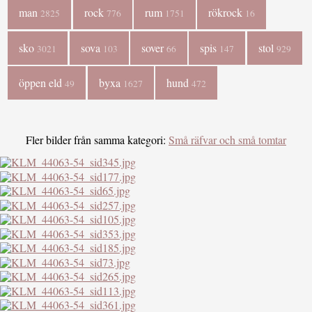
man
rock
rum
rökrock
2825
776
1751
16
sko
sova
sover
spis
stol
3021
103
66
147
929
öppen eld
byxa
hund
49
1627
472
Fler bilder från samma kategori:
Små räfvar och små tomtar