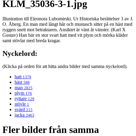
KLM_35036-3-1.jpg
Illustration till Eleonora Lubomirski. Ur Historiska berättelser 3 av J.
O. Åberg. En man med långt hår och mustasch sitter på en häst med
ryggen snett mot betraktaren. Ansiktet är vänt åt vänster. (Karl X
Gustav) Han bär en stor svart hatt med vit plym och mörka kläder
samt stövlar med breda kragar.
Nyckelord:
(Klicka på orden för att hitta andra bilder med samma nyckelord).
hatt
1379
häst
588
man
2825
plym
176
ryttare
129
stövle
1
svärd
215
jacka
2463
Fler bilder från samma