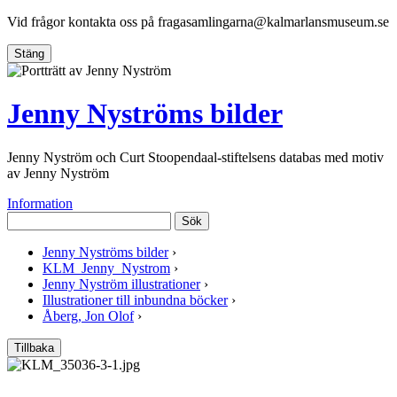
Vid frågor kontakta oss på
fragasamlingarna@kalmarlansmuseum.se
Stäng
Jenny Nyströms bilder
Jenny Nyström och Curt Stoopendaal-stiftelsens databas med motiv
av Jenny Nyström
Information
Sök
Jenny Nyströms bilder
›
KLM_Jenny_Nystrom
›
Jenny Nyström illustrationer
›
Illustrationer till inbundna böcker
›
Åberg, Jon Olof
›
Tillbaka