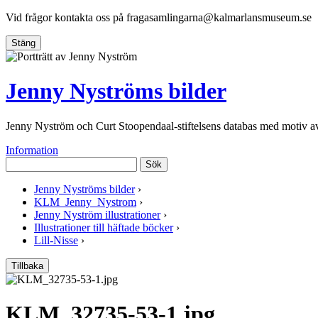
Vid frågor kontakta oss på
fragasamlingarna@kalmarlansmuseum.se
Stäng
Jenny Nyströms bilder
Jenny Nyström och Curt Stoopendaal-stiftelsens databas med motiv 
Information
Sök
Jenny Nyströms bilder
›
KLM_Jenny_Nystrom
›
Jenny Nyström illustrationer
›
Illustrationer till häftade böcker
›
Lill-Nisse
›
Tillbaka
KLM_32735-53-1.jpg