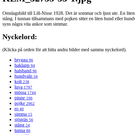
Omslagsbild till Lill-Nisse 1928. Det är sommar och ljust ute. En liten
stång. I tunnan tillsammans med pojken sitter en liten hund eller hun
syns några vita ankor som simmar.
Nyckelord:
(Klicka på orden för att hitta andra bilder med samma nyckelord).
brygga
96
haklapp
94
halsband
96
hundvalp
34
kolt
238
luva
1797
mössa
1744
pinne
106
pojke
2962
ro
40
simma
15
sjögräs
56
stång
24
tunna
86