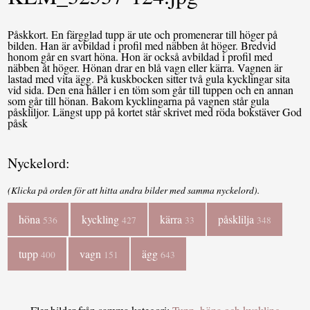
Påskkort. En färgglad tupp är ute och promenerar till höger på
bilden. Han är avbildad i profil med näbben åt höger. Bredvid
honom går en svart höna. Hon är också avbildad i profil med
näbben åt höger. Hönan drar en blå vagn eller kärra. Vagnen är
lastad med vita ägg. På kuskbocken sitter två gula kycklingar sita
vid sida. Den ena håller i en töm som går till tuppen och en annan
som går till hönan. Bakom kycklingarna på vagnen står gula
påskliljor. Längst upp på kortet står skrivet med röda bokstäver God
påsk
Nyckelord:
(Klicka på orden för att hitta andra bilder med samma nyckelord).
höna
kyckling
kärra
påsklilja
536
427
33
348
tupp
vagn
ägg
400
151
643