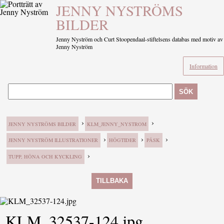
JENNY NYSTRÖMS
BILDER
Jenny Nyström och Curt Stoopendaal-stiftelsens databas med motiv av
Jenny Nyström
Information
SÖK
›
›
JENNY NYSTRÖMS BILDER
KLM_JENNY_NYSTROM
›
›
›
JENNY NYSTRÖM ILLUSTRATIONER
HÖGTIDER
PÅSK
›
TUPP, HÖNA OCH KYCKLING
TILLBAKA
KLM_32537-124.jpg