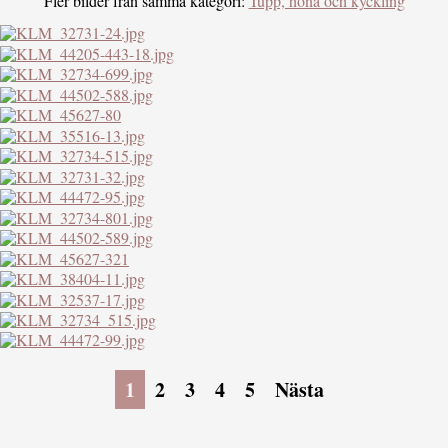
Fler bilder från samma kategori:
Tupp, höna och kyckling
1
2
3
4
5
Nästa