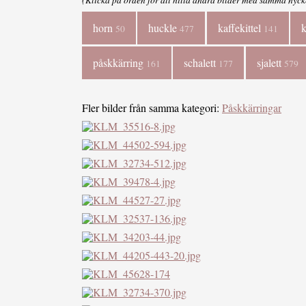
horn
huckle
kaffekittel
50
477
141
påskkärring
schalett
sjalett
161
177
579
Fler bilder från samma kategori:
Påskkärringar