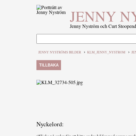
JENNY N
Jenny Nyström och Curt Stoopenda
›
›
JENNY NYSTRÖMS BILDER
KLM_JENNY_NYSTROM
JE
TILLBAKA
Nyckelord:
(Klicka på orden för att hitta andra bilder med samma nyck