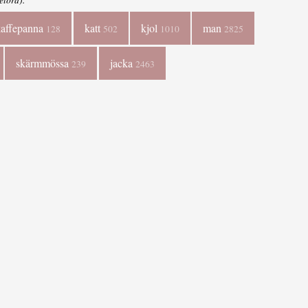
kaffepanna
katt
kjol
man
128
502
1010
2825
skärmmössa
jacka
239
2463