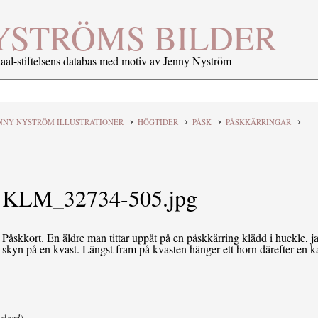
YSTRÖMS BILDER
al-stiftelsens databas med motiv av Jenny Nyström
›
›
›
›
NNY NYSTRÖM ILLUSTRATIONER
HÖGTIDER
PÅSK
PÅSKKÄRRINGAR
KLM_32734-505.jpg
Påskkort. En äldre man tittar uppåt på en påskkärring klädd i huckle, 
skyn på en kvast. Längst fram på kvasten hänger ett horn därefter en kaf
elord).