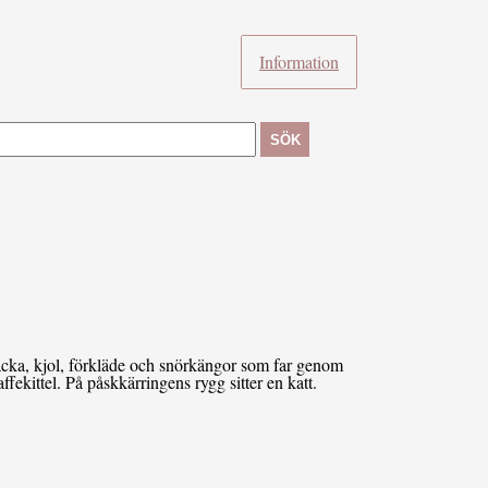
Information
SÖK
jacka, kjol, förkläde och snörkängor som far genom
fekittel. På påskkärringens rygg sitter en katt.