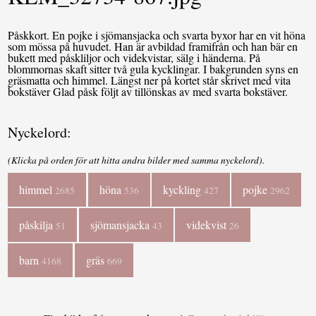
Påskkort. En pojke i sjömansjacka och svarta byxor har en vit höna
som mössa på huvudet. Han är avbildad framifrån och han bär en
bukett med påskliljor och videkvistar, sälg i händerna. På
blommornas skaft sitter två gula kycklingar. I bakgrunden syns en
gräsmatta och himmel. Längst ner på kortet står skrivet med vita
bokstäver Glad påsk följt av tillönskas av med svarta bokstäver.
Nyckelord:
(Klicka på orden för att hitta andra bilder med samma nyckelord).
himmel
höna
kyckling
pojke
2685
536
427
2962
påskilja
sjömansjacka
videkvist
51
43
26
barn
gräs
4168
669