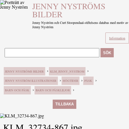
JENNY NYSTRÖMS
BILDER
Jenny Nyström och Curt Stoopendaal-stiftelsens databas med motiv av
Jenny Nyström
Information
SÖK
›
›
JENNY NYSTRÖMS BILDER
KLM_JENNY_NYSTROM
›
›
›
JENNY NYSTRÖM ILLUSTRATIONER
HÖGTIDER
PÅSK
›
›
BARN OCH PÅSK
BARN OCH PÅSKLILJOR
TILLBAKA
KLM_32734-867.jpg