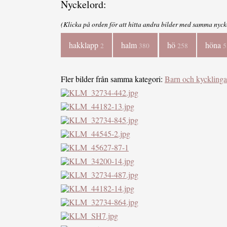
Nyckelord:
(Klicka på orden för att hitta andra bilder med samma nyck
hakklapp
halm
hö
höna
2
380
258
5
Fler bilder från samma kategori:
Barn och kycklinga