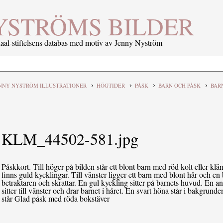
YSTRÖMS BILDER
al-stiftelsens databas med motiv av Jenny Nyström
›
›
›
›
NNY NYSTRÖM ILLUSTRATIONER
HÖGTIDER
PÅSK
BARN OCH PÅSK
BAR
KLM_44502-581.jpg
Påskkort. Till höger på bilden står ett blont barn med röd kolt eller kl
finns guld kycklingar. Till vänster ligger ett barn med blont hår och en
betraktaren och skrattar. En gul kyckling sitter på barnets huvud. En a
sitter till vänster och drar barnet i håret. En svart höna står i bakgrund
står Glad påsk med röda bokstäver