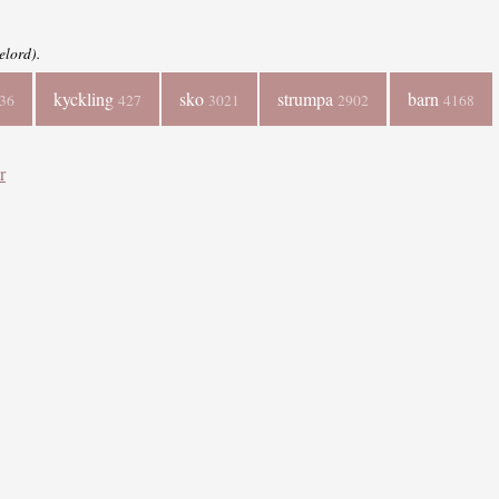
elord).
kyckling
sko
strumpa
barn
36
427
3021
2902
4168
r