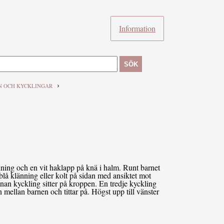
Information
SÖK
›
N OCH KYCKLINGAR
änning och en vit haklapp på knä i halm. Runt barnet
 blå klänning eller kolt på sidan med ansiktet mot
nnan kyckling sitter på kroppen. En tredje kyckling
en mellan barnen och tittar på. Högst upp till vänster