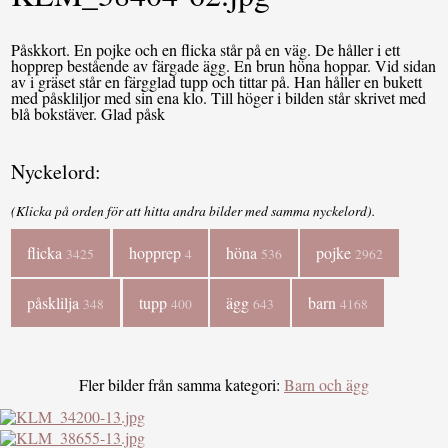
Påskkort. En pojke och en flicka står på en väg. De håller i ett
hopprep bestående av färgade ägg. En brun höna hoppar. Vid sidan
av i gräset står en färgglad tupp och tittar på. Han håller en bukett
med påskliljor med sin ena klo. Till höger i bilden står skrivet med
blå bokstäver. Glad påsk
Nyckelord:
(Klicka på orden för att hitta andra bilder med samma nyckelord).
flicka
hopprep
höna
pojke
3425
4
536
2962
påsklilja
tupp
ägg
barn
348
400
643
4168
Fler bilder från samma kategori:
Barn och ägg