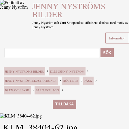
JENNY NYSTRÖMS
BILDER
Jenny Nyström och Curt Stoopendaal-stiftelsens databas med motiv av
Jenny Nyström
Information
SÖK
›
›
JENNY NYSTRÖMS BILDER
KLM_JENNY_NYSTROM
›
›
›
JENNY NYSTRÖM ILLUSTRATIONER
HÖGTIDER
PÅSK
›
›
BARN OCH PÅSK
BARN OCH ÄGG
TILLBAKA
KLM_38404-62.jpg