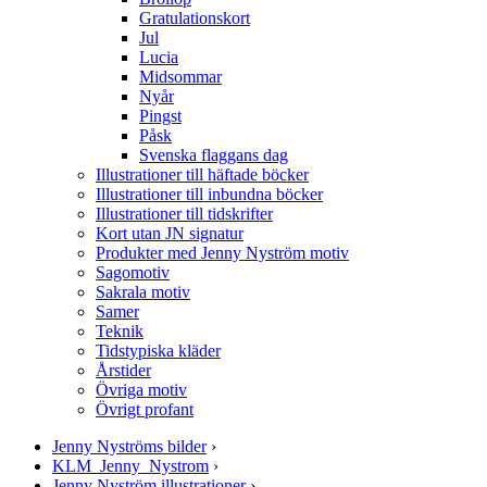
Gratulationskort
Jul
Lucia
Midsommar
Nyår
Pingst
Påsk
Svenska flaggans dag
Illustrationer till häftade böcker
Illustrationer till inbundna böcker
Illustrationer till tidskrifter
Kort utan JN signatur
Produkter med Jenny Nyström motiv
Sagomotiv
Sakrala motiv
Samer
Teknik
Tidstypiska kläder
Årstider
Övriga motiv
Övrigt profant
Jenny Nyströms bilder
›
KLM_Jenny_Nystrom
›
Jenny Nyström illustrationer
›