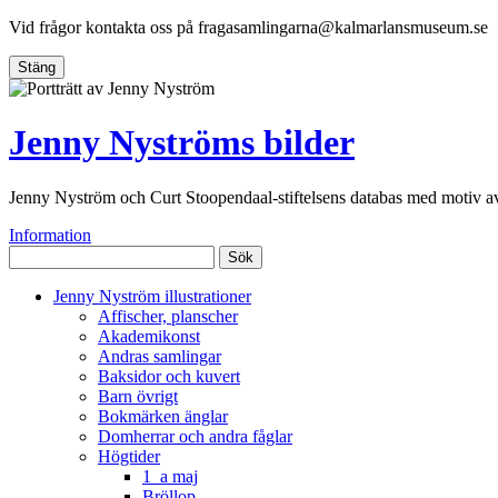
Vid frågor kontakta oss på
fragasamlingarna@kalmarlansmuseum.se
Stäng
Jenny Nyströms bilder
Jenny Nyström och Curt Stoopendaal-stiftelsens databas med motiv 
Information
Sök
Jenny Nyström illustrationer
Affischer, planscher
Akademikonst
Andras samlingar
Baksidor och kuvert
Barn övrigt
Bokmärken änglar
Domherrar och andra fåglar
Högtider
1_a maj
Bröllop