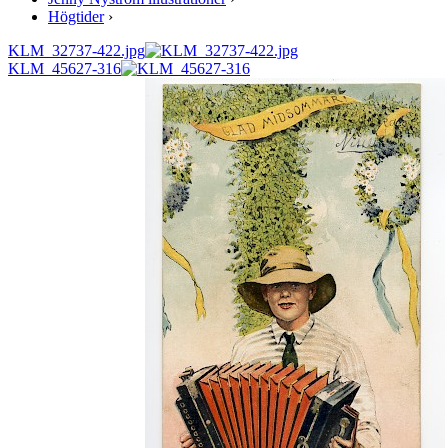
Högtider
›
KLM_32737-422.jpg
KLM_45627-316