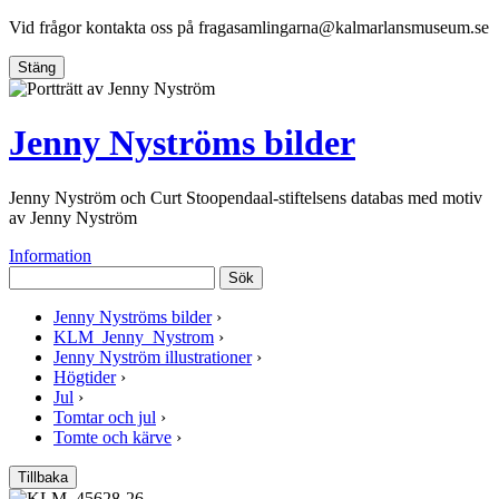
Vid frågor kontakta oss på
fragasamlingarna@kalmarlansmuseum.se
Stäng
Jenny Nyströms bilder
Jenny Nyström och Curt Stoopendaal-stiftelsens databas med motiv
av Jenny Nyström
Information
Sök
Jenny Nyströms bilder
›
KLM_Jenny_Nystrom
›
Jenny Nyström illustrationer
›
Högtider
›
Jul
›
Tomtar och jul
›
Tomte och kärve
›
Tillbaka