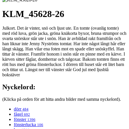
KLM_45628-26
Julkort. Det är vinter, snö och ljust ute. En tomte (ovanlig tomte)
med röd luva, grön jacka, gröna knäkorta byxor, bruna strumpor och
svarta snörskor står ute i snön. Han är avbildad rakt framifrån och
han liknar inte Jenny Nyströms tomtar. Har inte något långt hår eller
långt skägg. Han vilar ena foten mot en spade eller snöskyffel. Han
tittar åt vänster. Framför honom i snön står en pinne med en kärve. I
kärven sitter fåglar, domherrar och talgoxar. Bakom tomten finns ett
rött hus med gröna fönsterluckor. I dörren till huset står ett litet barn
och tittar ut. Längst ner till vänster står God jul med ljusblå
bokstäver
Nyckelord:
(Klicka på orden för att hitta andra bilder med samma nyckelord).
dörr
484
fågel
692
fönster
1396
fönsterlucka
106