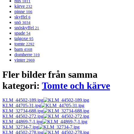
hus
1811
kärve
232
pinne
106
skyffel
6
snö
3034
snöskyffel
21
spade
54
talgoxe
95
tomte
2292
barn
4168
domherre
319
vinter
2969
Fler bilder från samma
kategori:
Tomte och kärve
KLM_44502-189.jpg
KLM_44705-31.jpg
KLM_32734-688.jpg
KLM_44502-272.jpg
KLM_44869-7-1.jpg
KLM_32734-7.jpg
KLM_44502-278.jpg