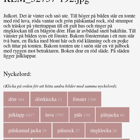
Julkort. Det är vinter och snö ute. Till höger på bilden står en tomte
med röd luva, röda vantar och grön pälskantad rock, röd strumpor
och träskor på yttertrappan till ett gult hus och ringer på
ringklockan till en blågrön dörr. Han är avbildad snett bakifrån. Till
vänster på bilden syns ett fönster. Bakom fönsterrutan i ett rum står
två barn, en flicka med blont hår och röd klänning och en pojke
och tittar på tomten. Bakom tomten ute i snön står en vit julbock
med ryggen mot betraktaren. Boken drar en röd släde. På släden
ligger julklappar.
Nyckelord:
(Klicka på orden för att hitta andra bilder med samma nyckelord).
dörr
dörrklocka
fönster
484
11
1396
julklapp
luva
päls
pälsjacka
1017
1797
130
60
pälskantad jacka
pälsrock
ringklocka
29
27
20