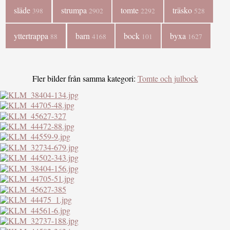
släde
strumpa
tomte
träsko
398
2902
2292
528
yttertrappa
barn
bock
byxa
88
4168
101
1627
Fler bilder från samma kategori:
Tomte och julbock