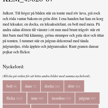
Julkort. Till höger på bilden står en tomte med röv luva, grå rock
och röda vantar bakom en grön dörr. I ena handen har han en korg
med leksaker, en docka, en leksakselefant, en boll med mera. På
andra sidan dörren till vänster i ett rum med brunt trägolv står ett
litet barn med blå klänning, gröna strumpor och gula skor och tittar
på tomten. I rummet står en julgran dekorerad med tända
julgransljus, röda äpplen och julgranssaker. Runt granen dansar
pojkar och flickor.
Nyckelord:
(Klicka på orden för att hitta andra bilder med samma nyckelord).
boll
dans
docka
dörr
96
72
260
484
flicka
inne
inomhus
julgran
3425
985
939
497