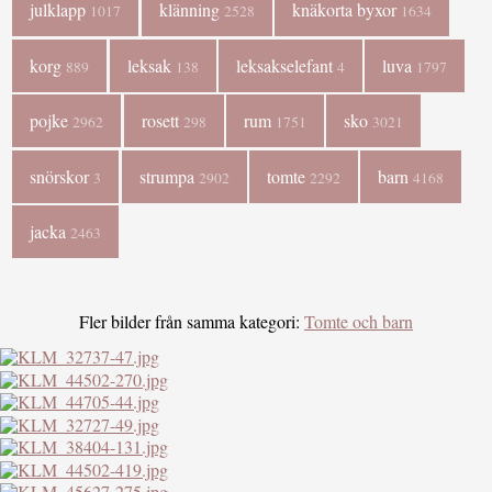
julklapp
klänning
knäkorta byxor
1017
2528
1634
korg
leksak
leksakselefant
luva
889
138
4
1797
pojke
rosett
rum
sko
2962
298
1751
3021
snörskor
strumpa
tomte
barn
3
2902
2292
4168
jacka
2463
Fler bilder från samma kategori:
Tomte och barn