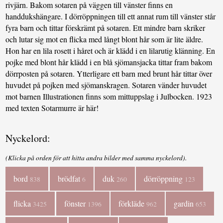
rivjärn. Bakom sotaren på väggen till vänster finns en
handdukshängare. I dörröppningen till ett annat rum till vänster står
fyra barn och tittar förskrämt på sotaren. Ett mindre barn skriker
och lutar sig mot en flicka med långt blont hår som är lite äldre.
Hon har en lila rosett i håret och är klädd i en lilarutig klänning. En
pojke med blont hår klädd i en blå sjömansjacka tittar fram bakom
dörrposten på sotaren. Ytterligare ett barn med brunt hår tittar över
huvudet på pojken med sjömanskragen. Sotaren vänder huvudet
mot barnen Illustrationen finns som mittuppslag i Julbocken. 1923
med texten Sotarmurre är här!
Nyckelord:
(Klicka på orden för att hitta andra bilder med samma nyckelord).
bord
brödfat
duk
dörröppning
838
6
260
123
flicka
fönster
förkläde
gardin
3425
1396
962
653