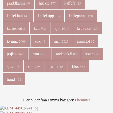
gräddkanna
huckle
kaffefat
69
477
23
kaffekittel
kaffekopp
kaffepanna
141
107
128
kaffesked
katt
kjol
krukväxt
2
502
1010
180
kvinna
kök
man
pinnstol
2969
48
2825
12
pojke
rum
sockerskål
sotare
2962
1751
80
20
spis
stol
barn
blus
147
929
4168
872
hund
472
Fler bilder från samma kategori:
I hemmet