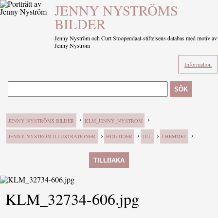
JENNY NYSTRÖMS
BILDER
Jenny Nyström och Curt Stoopendaal-stiftelsens databas med motiv av
Jenny Nyström
Information
SÖK
›
›
JENNY NYSTRÖMS BILDER
KLM_JENNY_NYSTROM
›
›
›
›
JENNY NYSTRÖM ILLUSTRATIONER
HÖGTIDER
JUL
I HEMMET
TILLBAKA
KLM_32734-606.jpg