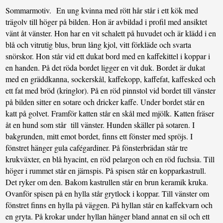
Sommarmotiv. En ung kvinna med rött hår står i ett kök med
trägolv till höger på bilden. Hon är avbildad i profil med ansiktet
vänt åt vänster. Hon har en vit schalett på huvudet och är klädd i en
blå och vitrutig blus, brun lång kjol, vitt förkläde och svarta
snörskor. Hon står vid ett dukat bord med en kaffekittel i koppar i
en handen. På det röda bordet ligger en vit duk. Bordet är dukat
med en gräddkanna, sockerskål, kaffekopp, kaffefat, kaffesked och
ett fat med bröd (kringlor). På en röd pinnstol vid bordet till vänster
på bilden sitter en sotare och dricker kaffe. Under bordet står en
katt på golvet. Framför katten står en skål med mjölk. Katten fräser
åt en hund som står till vänster. Hunden skäller på sotaren. I
bakgrunden, mitt emot bordet, finns ett fönster med spröjs. I
fönstret hänger gula cafégardiner. På fönsterbrädan står tre
krukväxter, en blå hyacint, en röd pelargon och en röd fuchsia. Till
höger i rummet står en järnspis. På spisen står en kopparkastrull.
Det ryker om den. Bakom kastrullen står en brun keramik kruka.
Ovanför spisen på en hylla står grytlock i koppar. Till vänster om
fönstret finns en hylla på väggen. På hyllan står en kaffekvarn och
en gryta. På krokar under hyllan hänger bland annat en sil och ett