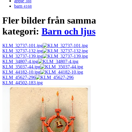
äpple
388
barn
4168
Fler bilder från samma
kategori:
Barn och ljus
KLM_32737-101.jpg
KLM_32737-132.jpg
KLM_32737-139.jpg
KLM_34807-4.jpg
KLM_35037-44.jpg
KLM_44182-10.jpg
KLM_45627-296
KLM_44502-183.jpg