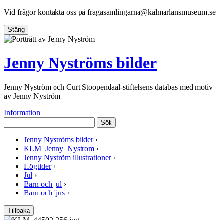
Vid frågor kontakta oss på
fragasamlingarna@kalmarlansmuseum.se
Stäng
Jenny Nyströms bilder
Jenny Nyström och Curt Stoopendaal-stiftelsens databas med motiv
av Jenny Nyström
Information
Sök
Jenny Nyströms bilder
›
KLM_Jenny_Nystrom
›
Jenny Nyström illustrationer
›
Högtider
›
Jul
›
Barn och jul
›
Barn och ljus
›
Tillbaka