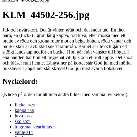
KLM_44502-256.jpg
Jul- och nyårskort. Det är vinter, grått och det snöar ute. En litet
barn, en (flicka) i grön lång kappa, röd luva, eller mössa med ett
brätte av röda och gröna rutor mot en beige botten, röda vantar och
mörka skor är avbildad snett framifrån. Barnet är ute och går i ett
snöigt landskap nedför en backe. Hon går från vänster till höger. I
ena handen har hon ett tregrenat vitt ljus och ett rött äpple. Det snöar
och blåser runt henne. Längst ner på kortet står God jul med mörka
bokstäver Längst ner står skrivet God jul med svarta bokstäver
Nyckelord:
(Klicka på orden för att hitta andra bilder med samma nyckelord).
flicka
3425
kappa
538
luva
1797
sko
3021
tregrenat stearinljus
5
vante
810