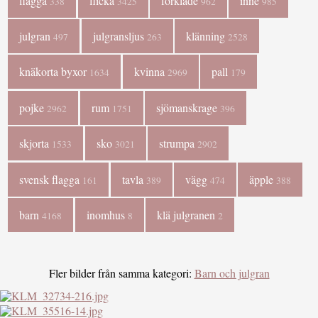
flagga
flicka
förkläde
inne
338
3425
962
985
julgran
julgransljus
klänning
497
263
2528
knäkorta byxor
kvinna
pall
1634
2969
179
pojke
rum
sjömanskrage
2962
1751
396
skjorta
sko
strumpa
1533
3021
2902
svensk flagga
tavla
vägg
äpple
161
389
474
388
barn
inomhus
klä julgranen
4168
8
2
Fler bilder från samma kategori:
Barn och julgran