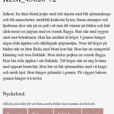
Julkort. En liten blond pojke med röd skjorta med blå sjömanskrage
och blå manschetter, mörkblå knäkorta byxor, bruna strumpor och
ljusbruna skor står på en pall i ett rum till vänster på bilden och klär
(dekorerar) en julgran med en svensk flagga. Han står med ryggen
snett mot betraktaren. Han har ansiktet åt höger. I granen hänger
några röda äpplen och olikfärgade julgransljus. Nere till höger på
bilden står en liten flicka med blont kort hår. Hon har en orangeröd
klänning och rosa förkläde. Hon räcker pojken en svensk flagga.
Hon bär röda äpplen i sitt förkläde. Till höger står en ung kvinna
med uppsatt brunt hår. Hon bär en blå sjömansblus med vit krage
och mörk kjol. Hon hänger girlander i granen. På väggen bakom
granen hänger två tavlor.
Nyckelord:
(Klicka på orden för att hitta andra bilder med samma nyckelord).