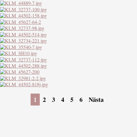
1
2
3
4
5
6
Nästa