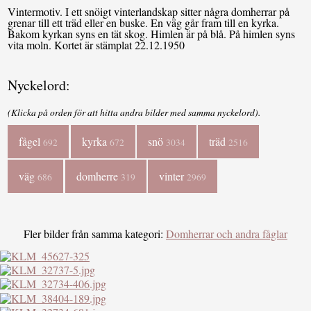
Vintermotiv. I ett snöigt vinterlandskap sitter några domherrar på
grenar till ett träd eller en buske. En väg går fram till en kyrka.
Bakom kyrkan syns en tät skog. Himlen är på blå. På himlen syns
vita moln. Kortet är stämplat 22.12.1950
Nyckelord:
(Klicka på orden för att hitta andra bilder med samma nyckelord).
fågel
kyrka
snö
träd
692
672
3034
2516
väg
domherre
vinter
686
319
2969
Fler bilder från samma kategori:
Domherrar och andra fåglar