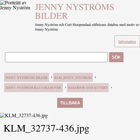
JENNY NYSTRÖMS
BILDER
Jenny Nyström och Curt Stoopendaal-stiftelsens databas med motiv av
Jenny Nyström
Information
SÖK
›
›
JENNY NYSTRÖMS BILDER
KLM_JENNY_NYSTROM
›
›
JENNY NYSTRÖM ILLUSTRATIONER
BAKSIDOR OCH KUVERT
TILLBAKA
KLM_32737-436.jpg