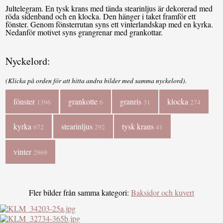
Jultelegram. En tysk krans med tända stearinljus är dekorerad med
röda sidenband och en klocka. Den hänger i taket framför ett
fönster. Genom fönsterrutan syns ett vinterlandskap med en kyrka.
Nedanför motivet syns grangrenar med grankottar.
Nyckelord:
(Klicka på orden för att hitta andra bilder med samma nyckelord).
fönster
grankotte
granris
klocka
1396
6
31
274
kyrka
stearinljus
tysk krans
672
292
41
vinter
2969
Fler bilder från samma kategori:
Baksidor och kuvert