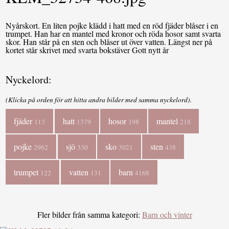
Nyårskort. En liten pojke klädd i hatt med en röd fjäder blåser i en
trumpet. Han har en mantel med kronor och röda hosor samt svarta
skor. Han står på en sten och blåser ut över vatten. Längst ner på
kortet står skrivet med svarta bokstäver Gott nytt år
Nyckelord:
(Klicka på orden för att hitta andra bilder med samma nyckelord).
fjäder
hatt
hosor
mantel
113
1379
198
218
pojke
sjö
sko
sten
2962
330
3021
438
trumpet
vatten
barn
122
131
4168
Fler bilder från samma kategori:
Barn och vinter