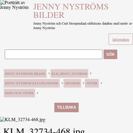
JENNY NYSTRÖMS
BILDER
Jenny Nyström och Curt Stoopendaal-stiftelsens databas med motiv av
Jenny Nyström
Information
SÖK
›
›
JENNY NYSTRÖMS BILDER
KLM_JENNY_NYSTROM
›
›
›
JENNY NYSTRÖM ILLUSTRATIONER
ÅRSTIDER
VINTER
›
BARN OCH VINTER
TILLBAKA
KLM_32734-468.jpg