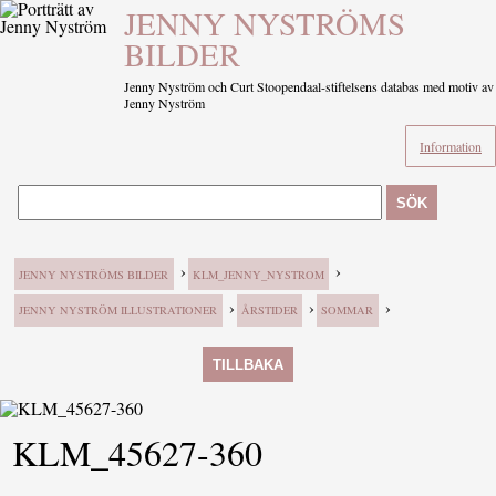
JENNY NYSTRÖMS
BILDER
Jenny Nyström och Curt Stoopendaal-stiftelsens databas med motiv av
Jenny Nyström
Information
SÖK
›
›
JENNY NYSTRÖMS BILDER
KLM_JENNY_NYSTROM
›
›
›
JENNY NYSTRÖM ILLUSTRATIONER
ÅRSTIDER
SOMMAR
TILLBAKA
KLM_45627-360