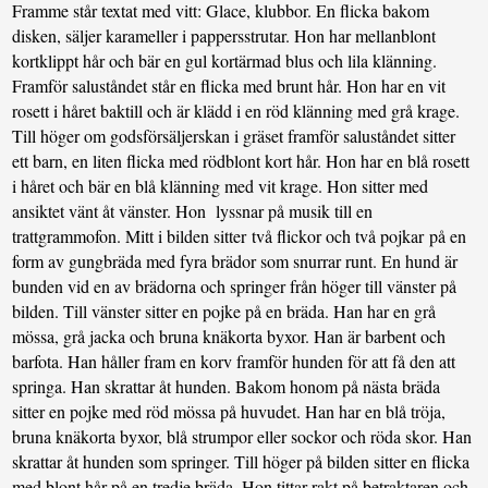
Framme står textat med vitt: Glace, klubbor. En flicka bakom
disken, säljer karameller i pappersstrutar. Hon har mellanblont
kortklippt hår och bär en gul kortärmad blus och lila klänning.
Framför saluståndet står en flicka med brunt hår. Hon har en vit
rosett i håret baktill och är klädd i en röd klänning med grå krage.
Till höger om godsförsäljerskan i gräset framför saluståndet sitter
ett barn, en liten flicka med rödblont kort hår. Hon har en blå rosett
i håret och bär en blå klänning med vit krage. Hon sitter med
ansiktet vänt åt vänster. Hon lyssnar på musik till en
trattgrammofon. Mitt i bilden sitter två flickor och två pojkar på en
form av gungbräda med fyra brädor som snurrar runt. En hund är
bunden vid en av brädorna och springer från höger till vänster på
bilden. Till vänster sitter en pojke på en bräda. Han har en grå
mössa, grå jacka och bruna knäkorta byxor. Han är barbent och
barfota. Han håller fram en korv framför hunden för att få den att
springa. Han skrattar åt hunden. Bakom honom på nästa bräda
sitter en pojke med röd mössa på huvudet. Han har en blå tröja,
bruna knäkorta byxor, blå strumpor eller sockor och röda skor. Han
skrattar åt hunden som springer. Till höger på bilden sitter en flicka
med blont hår på en tredje bräda. Hon tittar rakt på betraktaren och