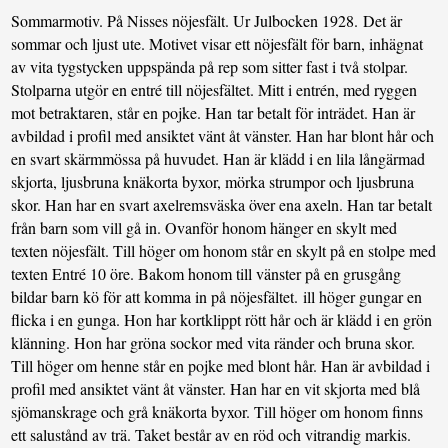
Sommarmotiv. På Nisses nöjesfält. Ur Julbocken 1928. Det är
sommar och ljust ute. Motivet visar ett nöjesfält för barn, inhägnat
av vita tygstycken uppspända på rep som sitter fast i två stolpar.
Stolparna utgör en entré till nöjesfältet. Mitt i entrén, med ryggen
mot betraktaren, står en pojke. Han tar betalt för inträdet. Han är
avbildad i profil med ansiktet vänt åt vänster. Han har blont hår och
en svart skärmmössa på huvudet. Han är klädd i en lila långärmad
skjorta, ljusbruna knäkorta byxor, mörka strumpor och ljusbruna
skor. Han har en svart axelremsväska över ena axeln. Han tar betalt
från barn som vill gå in. Ovanför honom hänger en skylt med
texten nöjesfält. Till höger om honom står en skylt på en stolpe med
texten Entré 10 öre. Bakom honom till vänster på en grusgång
bildar barn kö för att komma in på nöjesfältet. ill höger gungar en
flicka i en gunga. Hon har kortklippt rött hår och är klädd i en grön
klänning. Hon har gröna sockor med vita ränder och bruna skor.
Till höger om henne står en pojke med blont hår. Han är avbildad i
profil med ansiktet vänt åt vänster. Han har en vit skjorta med blå
sjömanskrage och grå knäkorta byxor. Till höger om honom finns
ett salustånd av trä. Taket består av en röd och vitrandig markis.