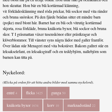
hon skrattar. Hon bär en blå kortärmad klänning,
vit förklädesklänning med röda prickar, blå sockor med vita ränder
och bruna snörskor. På den fjärde brädan sitter ett mindre barn
(pojke) med blont hår. Barnet har en blå och vitrutig kortärmad
skjorta, rosa förkläde, bruna knäkorta byxor, blå sockor och bruna
skor. T I gräsmattan växer tusenskönor eller prästkragar och
klöverblommor. Till vänster syns några lådor med galler framför.
Över lådan står Menageri med vita bokstäver. Bakom gallret står en
leksakselefant, en leksaksgiraff och en teddybjörn, nallebjörn som
barnen kan titta på.
Nyckelord:
(Klicka på orden för att hitta andra bilder med samma nyckelord).
entré
flicka
gunga
4
3425
50
knäkorta byxor
korv
marknadsstånd
1634
10
22