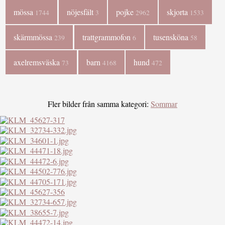
mössa
nöjesfält
pojke
skjorta
1744
3
2962
1533
skärmmössa
trattgrammofon
tusensköna
239
6
58
axelremsväska
barn
hund
73
4168
472
Fler bilder från samma kategori:
Sommar