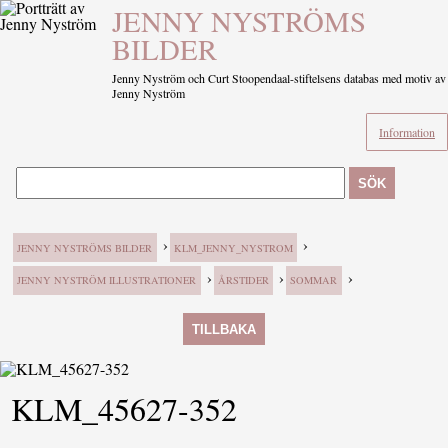
JENNY NYSTRÖMS
BILDER
Jenny Nyström och Curt Stoopendaal-stiftelsens databas med motiv av
Jenny Nyström
Information
SÖK
›
›
JENNY NYSTRÖMS BILDER
KLM_JENNY_NYSTROM
›
›
›
JENNY NYSTRÖM ILLUSTRATIONER
ÅRSTIDER
SOMMAR
TILLBAKA
KLM_45627-352