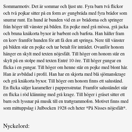
Sommarmotiv. Det är sommar och ljust ute. Fyra barn två flickor
och två pojkar sitter på en form av gungbräda med fyra brädor som
snurrar runt. En hund är bunden vid en av brädorna och springer
från höger till vänster på bilden. En pojke med grå mössa, grå jacka
och bruna knäkorta byxor är barbent och barfota. Han håller fram
en korv framför hunden för att få den att springa. Nere till vänster
på bilden står en pojke och tar betalt för inträdet. Ovanför honom
hänger en skylt med texten nöjesfält. Till höger om honom står en
skylt på en stolpe med texten Entré 10 öre. Till höger gungar en
flicka i en gungar. Till höger om henne står en pojke med blont hår.
Han är avbildad i profil. Han har en skjorta med blå sjömanskrage
och grå knäkorta byxor. Till höger om honom finns ett salustånd.
En flicka säljer karameller i pappersstrutar. Framför saluståndet står
en flicka i röd klänning med grå krage. Till höger i gräset sitter ett
barn och lyssnar på musik till en trattgrammofon. Motivet finns med
som mittuppslag i Julbocken 1928 och heter *På Nisses nöjesfält*.
Nyckelord: