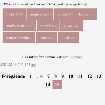
(Klicka på orden för att hitta andra bilder med samma nyckelord).
flicka
grammofon
gunga
karusell
3425
5
50
1
marknadsstånd
nöjesfält
pojke
22
3
2962
trattgrammofon
barn
hund
6
4168
472
Fler bilder från samma kategori:
Sommar
Föregående
1
6
7
8
9
10
11
12
13
…
14
15