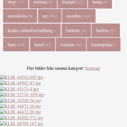
stege
trumma
trumpet
tunna
173
62
122
86
tusensköna
ute
utomhus
58
1952
1845
Kalles cirkusföreställning
barbent
barfota
1
226
270
barn
hund
sommar
trummpinne
4168
472
469
1
Fler bilder från samma kategori:
Sommar