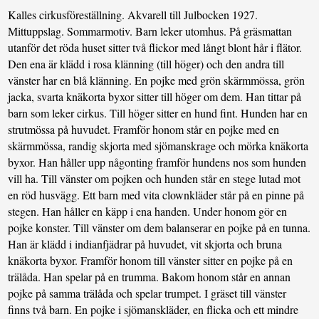
Kalles cirkusföreställning. Akvarell till Julbocken 1927.
Mittuppslag. Sommarmotiv. Barn leker utomhus. På gräsmattan
utanför det röda huset sitter två flickor med långt blont hår i flätor.
Den ena är klädd i rosa klänning (till höger) och den andra till
vänster har en blå klänning. En pojke med grön skärmmössa, grön
jacka, svarta knäkorta byxor sitter till höger om dem. Han tittar på
barn som leker cirkus. Till höger sitter en hund fint. Hunden har en
strutmössa på huvudet. Framför honom står en pojke med en
skärmmössa, randig skjorta med sjömanskrage och mörka knäkorta
byxor. Han håller upp någonting framför hundens nos som hunden
vill ha. Till vänster om pojken och hunden står en stege lutad mot
en röd husvägg. Ett barn med vita clownkläder står på en pinne på
stegen. Han håller en käpp i ena handen. Under honom gör en
pojke konster. Till vänster om dem balanserar en pojke på en tunna.
Han är klädd i indianfjädrar på huvudet, vit skjorta och bruna
knäkorta byxor. Framför honom till vänster sitter en pojke på en
trälåda. Han spelar på en trumma. Bakom honom står en annan
pojke på samma trälåda och spelar trumpet. I gräset till vänster
finns två barn. En pojke i sjömanskläder, en flicka och ett mindre