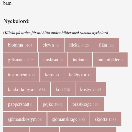
barn.
Nyckelord:
(Klicka på orden för att hitta andra bilder med samma nyckelord).
blomma
clown
flicka
fläta
1464
15
3425
155
gräsmatta
husfasad
indian
indianfjäder
272
8
8
2
instrument
keps
knäbyxor
109
30
18
knäkorta byxor
kolt
kostym
1634
238
145
pappershatt
pojke
prästkrage
9
2962
131
sjömanskostym
sjömanskrage
skjorta
58
396
1533