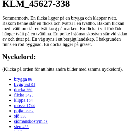
KLM_45627-338
Sommarmotiv. En flicka ligger på en brygga och klappar tvätt.
Bakom henne står en flicka och tvättar i en tvättho. Bakom flickan
med tvätthon står en tvättkorg på marken. En flicka i vitt förkläde
hänger tvätt på en tvättlina. En pojke i sjömanskostym står vid sidan
av och tittar på. En väg syns i ett bergigt landskap. I bakgrunden
finns en röd byggnad. En docka ligger på gräset.
Nyckelord:
(Klicka på orden för att hitta andra bilder med samma nyckelord).
brygga
96
byggnad
94
docka
260
flicka
3425
klippa
154
mössa
1744
pojke
2962
sjö
330
sjömanskostym
58
sten
438