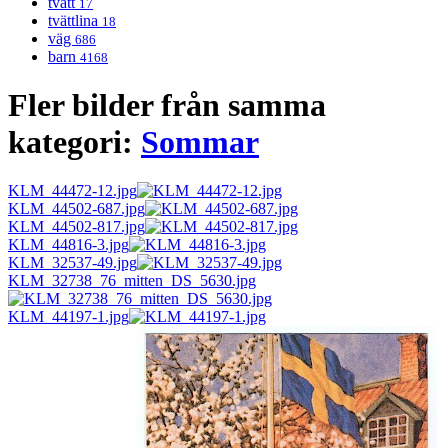
tvätt
17
tvättlina
18
väg
686
barn
4168
Fler bilder från samma
kategori:
Sommar
KLM_44472-12.jpg
KLM_44502-687.jpg
KLM_44502-817.jpg
KLM_44816-3.jpg
KLM_32537-49.jpg
KLM_32738_76_mitten_DS_5630.jpg
KLM_44197-1.jpg