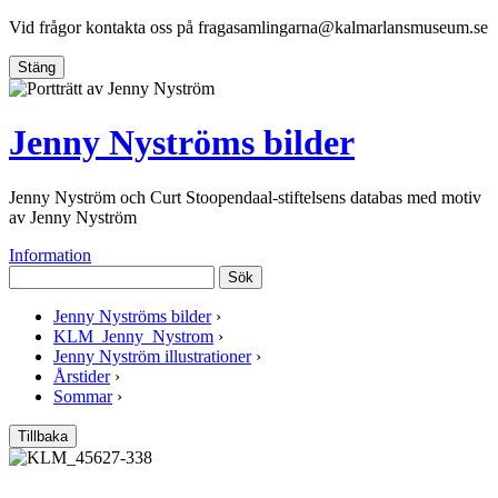
Vid frågor kontakta oss på
fragasamlingarna@kalmarlansmuseum.se
Stäng
Jenny Nyströms bilder
Jenny Nyström och Curt Stoopendaal-stiftelsens databas med motiv
av Jenny Nyström
Information
Sök
Jenny Nyströms bilder
›
KLM_Jenny_Nystrom
›
Jenny Nyström illustrationer
›
Årstider
›
Sommar
›
Tillbaka