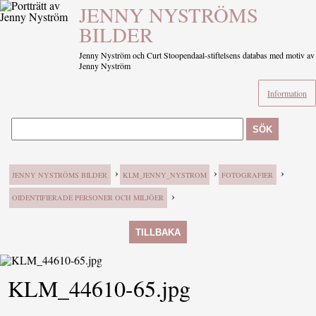
JENNY NYSTRÖMS
BILDER
Jenny Nyström och Curt Stoopendaal-stiftelsens databas med motiv av
Jenny Nyström
Information
SÖK
›
›
›
JENNY NYSTRÖMS BILDER
KLM_JENNY_NYSTROM
FOTOGRAFIER
›
OIDENTIFIERADE PERSONER OCH MILJÖER
TILLBAKA
KLM_44610-65.jpg