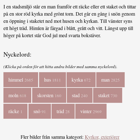
I en stadsmiljö står en man framför ett räcke eller ett staket och tittar
på en stor röd kyrka med grönt torn. Det går en gång i snön genom
en öppning i staketet ned mot husen och kyrkan. Till vänster syns
ett högt träd. Himlen är färgad i blått, grått och vitt. Längst upp till
höger på kortet står God jul med svarta bokstäver.
Nyckelord:
(Klicka på orden för att hitta andra bilder med samma nyckelord).
himmel
hus
kyrka
man
2685
1811
672
2825
moln
skorsten
stad
staket
618
160
240
730
räcke
snö
träd
vinter
1
91
28
2969
Fler bilder från samma kategori:
Kyrkor, exteriörer