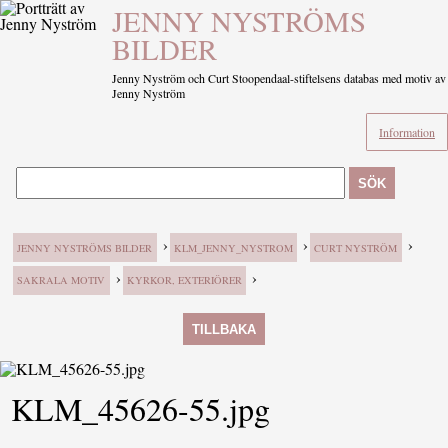
JENNY NYSTRÖMS
BILDER
Jenny Nyström och Curt Stoopendaal-stiftelsens databas med motiv av
Jenny Nyström
Information
SÖK
›
›
›
JENNY NYSTRÖMS BILDER
KLM_JENNY_NYSTROM
CURT NYSTRÖM
›
›
SAKRALA MOTIV
KYRKOR, EXTERIÖRER
TILLBAKA
KLM_45626-55.jpg