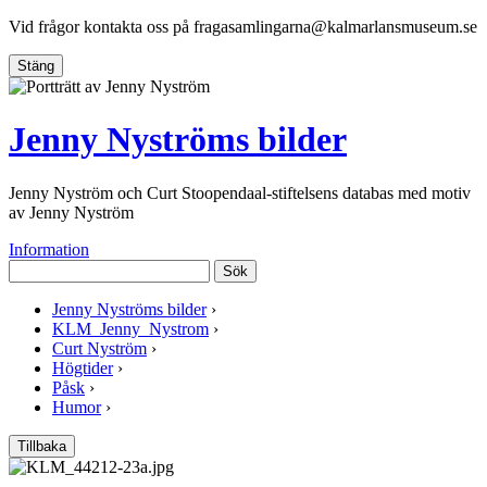
Vid frågor kontakta oss på
fragasamlingarna@kalmarlansmuseum.se
Stäng
Jenny Nyströms bilder
Jenny Nyström och Curt Stoopendaal-stiftelsens databas med motiv
av Jenny Nyström
Information
Sök
Jenny Nyströms bilder
›
KLM_Jenny_Nystrom
›
Curt Nyström
›
Högtider
›
Påsk
›
Humor
›
Tillbaka