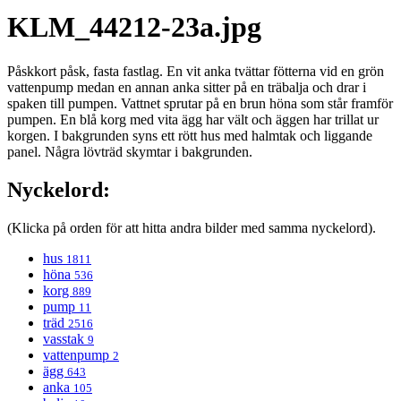
KLM_44212-23a.jpg
Påskkort påsk, fasta fastlag. En vit anka tvättar fötterna vid en grön
vattenpump medan en annan anka sitter på en träbalja och drar i
spaken till pumpen. Vattnet sprutar på en brun höna som står framför
pumpen. En blå korg med vita ägg har vält och äggen har trillat ur
korgen. I bakgrunden syns ett rött hus med halmtak och liggande
panel. Några lövträd skymtar i bakgrunden.
Nyckelord:
(Klicka på orden för att hitta andra bilder med samma nyckelord).
hus
1811
höna
536
korg
889
pump
11
träd
2516
vasstak
9
vattenpump
2
ägg
643
anka
105