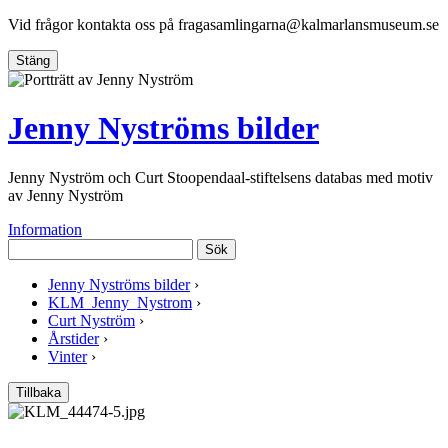
Vid frågor kontakta oss på
fragasamlingarna@kalmarlansmuseum.se
Stäng
Jenny Nyströms bilder
Jenny Nyström och Curt Stoopendaal-stiftelsens databas med motiv
av Jenny Nyström
Information
Sök
Jenny Nyströms bilder
›
KLM_Jenny_Nystrom
›
Curt Nyström
›
Årstider
›
Vinter
›
Tillbaka