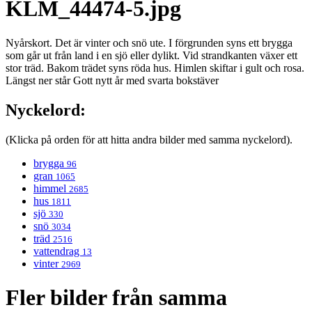
KLM_44474-5.jpg
Nyårskort. Det är vinter och snö ute. I förgrunden syns ett brygga
som går ut från land i en sjö eller dylikt. Vid strandkanten växer ett
stor träd. Bakom trädet syns röda hus. Himlen skiftar i gult och rosa.
Längst ner står Gott nytt år med svarta bokstäver
Nyckelord:
(Klicka på orden för att hitta andra bilder med samma nyckelord).
brygga
96
gran
1065
himmel
2685
hus
1811
sjö
330
snö
3034
träd
2516
vattendrag
13
vinter
2969
Fler bilder från samma