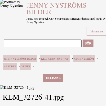
JENNY NYSTRÖMS
BILDER
Jenny Nyström och Curt Stoopendaal-stiftelsens databas med motiv av
Jenny Nyström
Information
SÖK
›
›
›
JENNY NYSTRÖMS BILDER
KLM_JENNY_NYSTROM
CURT NYSTRÖM
›
›
ÅRSTIDER
VINTER
TILLBAKA
KLM_32726-41.jpg