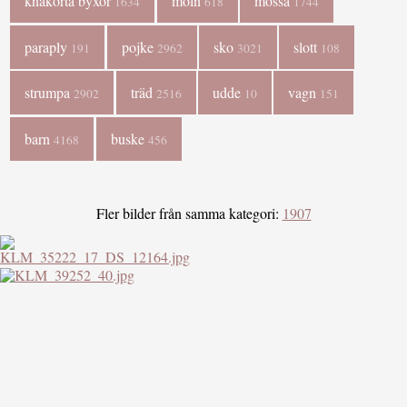
knäkorta byxor
moln
mössa
1634
618
1744
paraply
pojke
sko
slott
191
2962
3021
108
strumpa
träd
udde
vagn
2902
2516
10
151
barn
buske
4168
456
Fler bilder från samma kategori:
1907