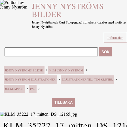
JENNY NYSTRÖMS
BILDER
Jenny Nyström och Curt Stoopendaal-stiftelsens databas med motiv av
Jenny Nyström
Information
SÖK
›
›
JENNY NYSTRÖMS BILDER
KLM_JENNY_NYSTROM
›
›
JENNY NYSTRÖM ILLUSTRATIONER
ILLUSTRATIONER TILL TIDSKRIFTER
›
›
JULKLAPPEN
1907
TILLBAKA
KLM_35222_17_mitten_DS_1216