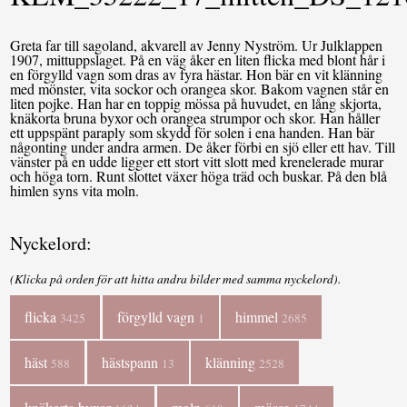
Greta far till sagoland, akvarell av Jenny Nyström. Ur Julklappen
1907, mittuppslaget. På en väg åker en liten flicka med blont hår i
en förgylld vagn som dras av fyra hästar. Hon bär en vit klänning
med mönster, vita sockor och orangea skor. Bakom vagnen står en
liten pojke. Han har en toppig mössa på huvudet, en lång skjorta,
knäkorta bruna byxor och orangea strumpor och skor. Han håller
ett uppspänt paraply som skydd för solen i ena handen. Han bär
någonting under andra armen. De åker förbi en sjö eller ett hav. Till
vänster på en udde ligger ett stort vitt slott med krenelerade murar
och höga torn. Runt slottet växer höga träd och buskar. På den blå
himlen syns vita moln.
Nyckelord:
(Klicka på orden för att hitta andra bilder med samma nyckelord).
flicka
förgylld vagn
himmel
3425
1
2685
häst
hästspann
klänning
588
13
2528