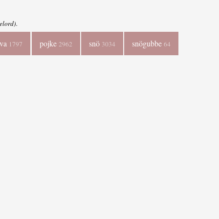
elord).
uva
pojke
snö
snögubbe
1797
2962
3034
64