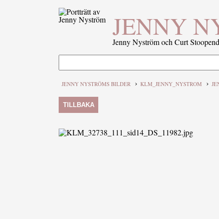
JENNY N
Jenny Nyström och Curt Stoopenda
›
›
JENNY NYSTRÖMS BILDER
KLM_JENNY_NYSTROM
JE
TILLBAKA