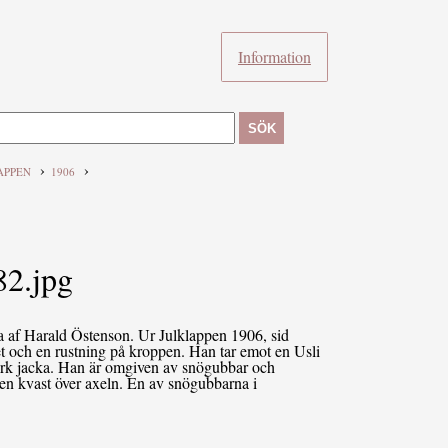
Information
SÖK
›
›
APPEN
1906
2.jpg
ga af Harald Östenson. Ur Julklappen 1906, sid
t och en rustning på kroppen. Han tar emot en Usli
mörk jacka. Han är omgiven av snögubbar och
r en kvast över axeln. En av snögubbarna i