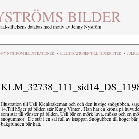
YSTRÖMS BILDER
al-stiftelsens databas med motiv av Jenny Nyström
›
›
NNY NYSTRÖM ILLUSTRATIONER
ILLUSTRATIONER TILL TIDSKRIFTER
JULKL
KLM_32738_111_sid14_DS_1198
Illustration till Usli Klenkrakeman och och den lustige snögubben, sa
14.Till höger på bilden står Kung Vinter . Han har en krona på huvude
som står till vänster på bilden. Usli bär en mörk luva, mössa och en 
snögummor . De står i en sal full av istappar. Snögubben till höger bä
bakgrunden bär hatt.