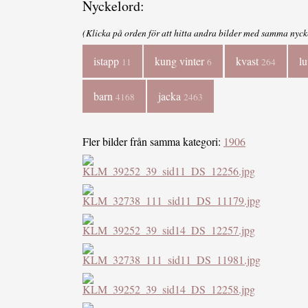
Nyckelord:
(Klicka på orden för att hitta andra bilder med samma nyck
istapp
kung vinter
kvast
l
11
6
264
barn
jacka
4168
2463
Fler bilder från samma kategori:
1906