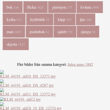
bok
flicka
glasögon
kvinna
316
3425
277
2969
kyrka
kyrkbänk
käpp
ljus
672
55
292
248
man
psalmbok
sjalett
sjunga
2825
61
579
58
skjorta
1533
Fler bilder från samma kategori:
Julen anno 1882