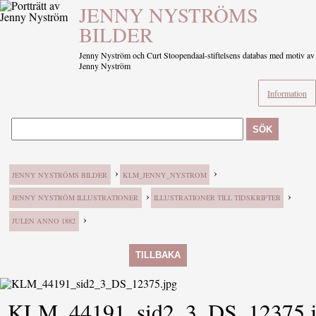
JENNY NYSTRÖMS
BILDER
Jenny Nyström och Curt Stoopendaal-stiftelsens databas med motiv av
Jenny Nyström
Information
SÖK
›
›
JENNY NYSTRÖMS BILDER
KLM_JENNY_NYSTROM
›
›
JENNY NYSTRÖM ILLUSTRATIONER
ILLUSTRATIONER TILL TIDSKRIFTER
›
JULEN ANNO 1882
TILLBAKA
KLM_44191_sid2_3_DS_12375.