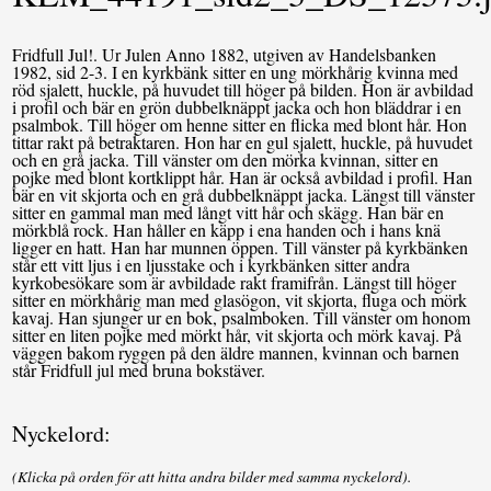
Fridfull Jul!. Ur Julen Anno 1882, utgiven av Handelsbanken
1982, sid 2-3. I en kyrkbänk sitter en ung mörkhårig kvinna med
röd sjalett, huckle, på huvudet till höger på bilden. Hon är avbildad
i profil och bär en grön dubbelknäppt jacka och hon bläddrar i en
psalmbok. Till höger om henne sitter en flicka med blont hår. Hon
tittar rakt på betraktaren. Hon har en gul sjalett, huckle, på huvudet
och en grå jacka. Till vänster om den mörka kvinnan, sitter en
pojke med blont kortklippt hår. Han är också avbildad i profil. Han
bär en vit skjorta och en grå dubbelknäppt jacka. Längst till vänster
sitter en gammal man med långt vitt hår och skägg. Han bär en
mörkblå rock. Han håller en käpp i ena handen och i hans knä
ligger en hatt. Han har munnen öppen. Till vänster på kyrkbänken
står ett vitt ljus i en ljusstake och i kyrkbänken sitter andra
kyrkobesökare som är avbildade rakt framifrån. Längst till höger
sitter en mörkhårig man med glasögon, vit skjorta, fluga och mörk
kavaj. Han sjunger ur en bok, psalmboken. Till vänster om honom
sitter en liten pojke med mörkt hår, vit skjorta och mörk kavaj. På
väggen bakom ryggen på den äldre mannen, kvinnan och barnen
står Fridfull jul med bruna bokstäver.
Nyckelord:
(Klicka på orden för att hitta andra bilder med samma nyckelord).