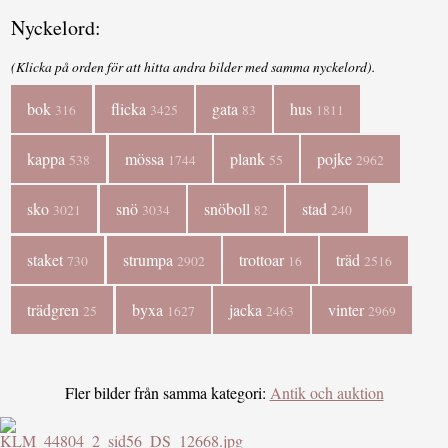
Nyckelord:
(Klicka på orden för att hitta andra bilder med samma nyckelord).
bok
flicka
gata
hus
316
3425
83
1811
kappa
mössa
plank
pojke
538
1744
55
2962
sko
snö
snöboll
stad
3021
3034
82
240
staket
strumpa
trottoar
träd
730
2902
16
2516
trädgren
byxa
jacka
vinter
25
1627
2463
2969
Fler bilder från samma kategori:
Antik och auktion