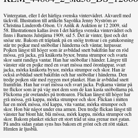
Vintergatan, eller I det härliga svenska vintervädret. Akvarell med
täckvitt. Illustration till artikeln Sagolika Jenny Nyström av
Christina Linderoth-Olson. Ur Antik & Auktion nr 12 2009, sid
58. Illustrationen kallas även I det härliga svenska vintervädret och
finns i Barnens Julstjärna 1909, sid 5. Det är vinter, ljust och det
snöar ute. Bakom ett träplank på en snöig trottoar i en gatukorsning
står tre pojkar med snöbollar i händerna och väntar, lurpassar.
Pojken längst till höger som är avbildad snett bakifrån har en röd
mössa, grå jacka, grå knäkorta byxor, bruna strumpor och svarta
skor samt randiga vantar. Han har snöbollar i händer. Längre till
vänster står en pojke med en svart mössa med öronlappar, svart
jacka, mörka knäkorta byxor, mörka strumpor och skor. Han är
också avbildad snett bakifrån och har snöbollar i händerna. Den
tredje pojken står med ryggen mot planket. Han är avbildad snett
framifrån. Han har svart mössa och svart jacka. Pojkarna väntar på
tre flickor som är på väg mot dem som de kan kasta snöbollarna på.
Flickorna går ovetandes på trottoaren. Flickan längst till höger har
grå mössa, grå kappa, mörka strumpor och skor. Flickan i mitten
har en mörk mössa, röd kappa, vita vantar, mörka strumpor och
skor. Hon bär något under ena armen. Den tredje flickan längst till
vänster har blont hår, blå mössa, mörk kappa, mörka strumpor och
skor. Bakom planket sticker ett stort träd ut sina grenar mot gatan.
På andra sidan gatan syns hus bakom ett grönt och ett rött staket.
Himlen är ljusblå.