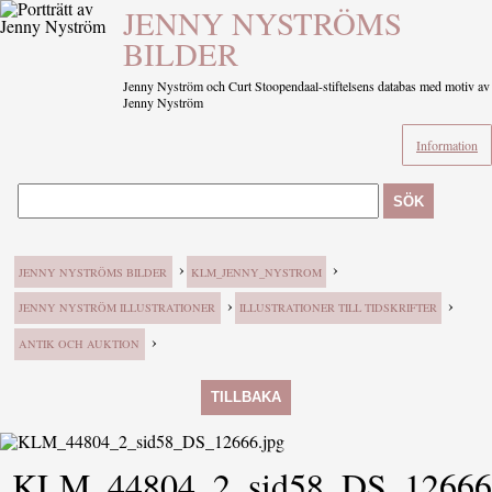
JENNY NYSTRÖMS
BILDER
Jenny Nyström och Curt Stoopendaal-stiftelsens databas med motiv av
Jenny Nyström
Information
SÖK
›
›
JENNY NYSTRÖMS BILDER
KLM_JENNY_NYSTROM
›
›
JENNY NYSTRÖM ILLUSTRATIONER
ILLUSTRATIONER TILL TIDSKRIFTER
›
ANTIK OCH AUKTION
TILLBAKA
KLM_44804_2_sid58_DS_12666