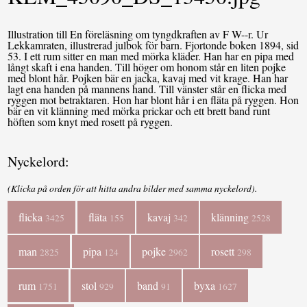
Illustration till En föreläsning om tyngdkraften av F W--r. Ur
Lekkamraten, illustrerad julbok för barn. Fjortonde boken 1894, sid
53. I ett rum sitter en man med mörka kläder. Han har en pipa med
långt skaft i ena handen. Till höger om honom står en liten pojke
med blont hår. Pojken bär en jacka, kavaj med vit krage. Han har
lagt ena handen på mannens hand. Till vänster står en flicka med
ryggen mot betraktaren. Hon har blont hår i en fläta på ryggen. Hon
bär en vit klänning med mörka prickar och ett brett band runt
höften som knyt med rosett på ryggen.
Nyckelord:
(Klicka på orden för att hitta andra bilder med samma nyckelord).
flicka
fläta
kavaj
klänning
3425
155
342
2528
man
pipa
pojke
rosett
2825
124
2962
298
rum
stol
band
byxa
1751
929
91
1627