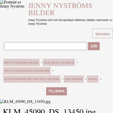
JENNY NYSTRÖMS
BILDER
Jenny Nyström och Curt Stoopendaal-stiftelsens databas med motiv av
Jenny Nyström
Information
SÖK
›
›
JENNY NYSTRÖMS BILDER
KLM_JENNY_NYSTROM
›
JENNY NYSTRÖM ILLUSTRATIONER
›
›
›
ILLUSTRATIONER TILL INBUNDNA BÖCKER
LEKAMRATEN
14(1894)
TILLBAKA
KLM_45090_DS_13450.jpg