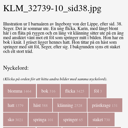
KLM_32739-10_sid38.jpg
Illustration ur I barnaåren av Ingeborg von der Lippe, efter sid. 38.
Seger. Det är sommar ute. En ung flicka, Karin, med långt blont
hår i en fläta på ryggen och en lång vit klänning sitter ute på en äng
med ansiktet vänt mot ett föl som springer mitt i bilden. Hon har en
bok i knät. I gräset ligger hennes hatt. Hon tittar på en häst som
springer med sitt föl, Seger, efter sig. I bakgrunden syns ett staket
och ett stort träd.
Nyckelord:
(Klicka på orden för att hitta andra bilder med samma nyckelord).
blomma
bok
flicka
föl
1464
316
3425
3
hatt
häst
klänning
prästkrage
1379
588
2528
131
sko
springa
springer
staket
3021
101
65
730