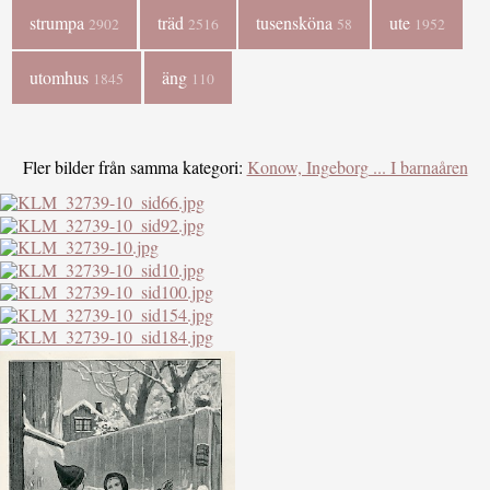
strumpa
träd
tusensköna
ute
2902
2516
58
1952
utomhus
äng
1845
110
Fler bilder från samma kategori:
Konow, Ingeborg ... I barnaåren