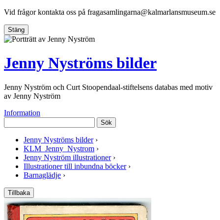
Vid frågor kontakta oss på
fragasamlingarna@kalmarlansmuseum.se
Stäng
Jenny Nyströms bilder
Jenny Nyström och Curt Stoopendaal-stiftelsens databas med motiv
av Jenny Nyström
Information
Sök
Jenny Nyströms bilder
›
KLM_Jenny_Nystrom
›
Jenny Nyström illustrationer
›
Illustrationer till inbundna böcker
›
Barnaglädje
›
Tillbaka