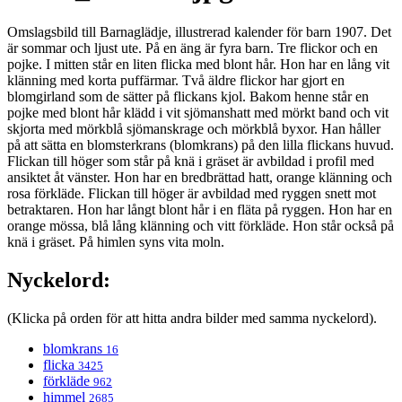
Omslagsbild till Barnaglädje, illustrerad kalender för barn 1907. Det
är sommar och ljust ute. På en äng är fyra barn. Tre flickor och en
pojke. I mitten står en liten flicka med blont hår. Hon har en lång vit
klänning med korta puffärmar. Två äldre flickor har gjort en
blomgirland som de sätter på flickans kjol. Bakom henne står en
pojke med blont hår klädd i vit sjömanshatt med mörkt band och vit
skjorta med mörkblå sjömanskrage och mörkblå byxor. Han håller
på att sätta en blomsterkrans (blomkrans) på den lilla flickans huvud.
Flickan till höger som står på knä i gräset är avbildad i profil med
ansiktet åt vänster. Hon har en bredbrättad hatt, orange klänning och
rosa förkläde. Flickan till höger är avbildad med ryggen snett mot
betraktaren. Hon har långt blont hår i en fläta på ryggen. Hon har en
orange mössa, blå lång klänning och vitt förkläde. Hon står också på
knä i gräset. På himlen syns vita moln.
Nyckelord:
(Klicka på orden för att hitta andra bilder med samma nyckelord).
blomkrans
16
flicka
3425
förkläde
962
himmel
2685