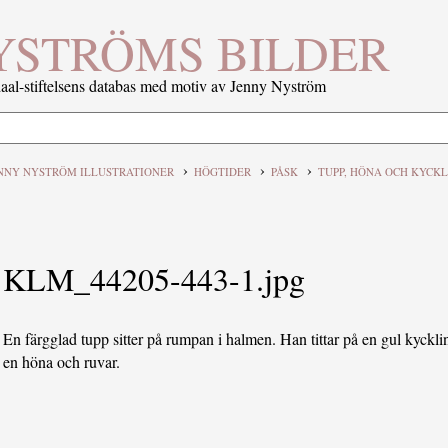
YSTRÖMS BILDER
al-stiftelsens databas med motiv av Jenny Nyström
›
›
›
NNY NYSTRÖM ILLUSTRATIONER
HÖGTIDER
PÅSK
TUPP, HÖNA OCH KYCK
KLM_44205-443-1.jpg
En färgglad tupp sitter på rumpan i halmen. Han tittar på en gul kyckli
en höna och ruvar.