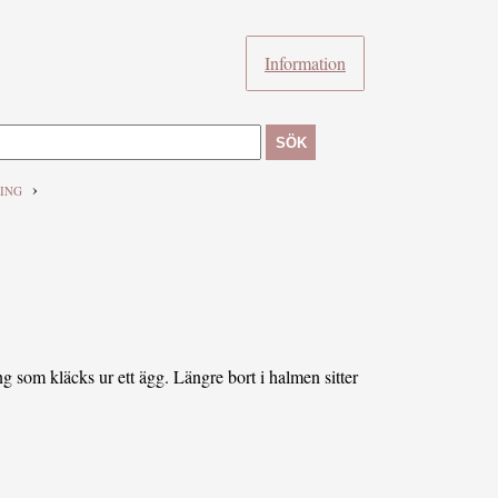
Information
SÖK
›
LING
ng som kläcks ur ett ägg. Längre bort i halmen sitter