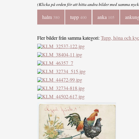
(Klicka på orden för att hitta andra bilder med samma nyck
halm
tupp
anka
ankun
380
400
105
Fler bilder från samma kategori:
Tupp, höna och kyc